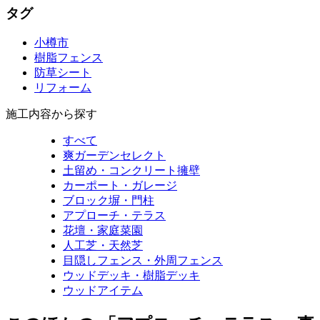
タグ
小樽市
樹脂フェンス
防草シート
リフォーム
施工内容から探す
すべて
爽ガーデンセレクト
土留め・コンクリート擁壁
カーポート・ガレージ
ブロック塀・門柱
アプローチ・テラス
花壇・家庭菜園
人工芝・天然芝
目隠しフェンス・外周フェンス
ウッドデッキ・樹脂デッキ
ウッドアイテム