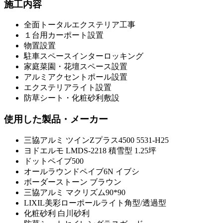
施工内容
全面トータルエクステリア工事
１台用カーポート設置
物置設置
駐車スペースインターロッキング
家庭菜園・花壇スペース設置
アルミアクセントポール設置
エクステリアライト設置
防草シート・化粧砂利敷設
使用した製品・メーカー
三協アルミ ツインZプラス4500 5531-H25
ヨドエルモ LMDS-2218 積雪型 1.25坪
ドットペイブ500
オールラウンドペイブ6N イブシ
ボーダーストーン ブラウン
三協アルミ マクリズム90*90
LIXIL美彩ローポールライト角型/透過型
化粧砂利 白川砂利