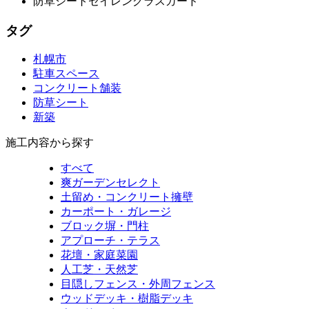
防草シートセイレングラスガード
タグ
札幌市
駐車スペース
コンクリート舗装
防草シート
新築
施工内容から探す
すべて
爽ガーデンセレクト
土留め・コンクリート擁壁
カーポート・ガレージ
ブロック塀・門柱
アプローチ・テラス
花壇・家庭菜園
人工芝・天然芝
目隠しフェンス・外周フェンス
ウッドデッキ・樹脂デッキ