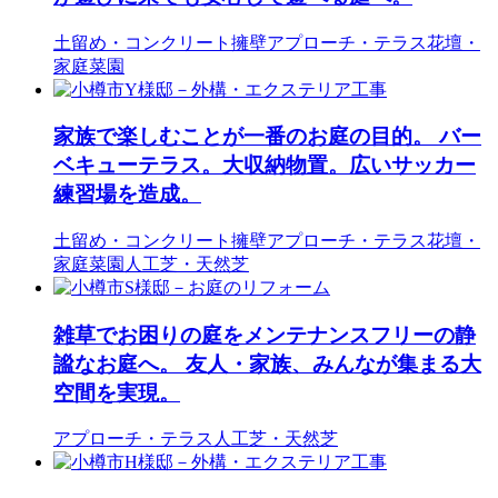
土留め・コンクリート擁壁
アプローチ・テラス
花壇・
家庭菜園
家族で楽しむことが一番のお庭の目的。 バー
ベキューテラス。大収納物置。広いサッカー
練習場を造成。
土留め・コンクリート擁壁
アプローチ・テラス
花壇・
家庭菜園
人工芝・天然芝
雑草でお困りの庭をメンテナンスフリーの静
謐なお庭へ。 友人・家族、みんなが集まる大
空間を実現。
アプローチ・テラス
人工芝・天然芝