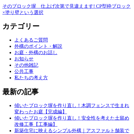
そのブロック塀 仕上げ次第で見違えます! CP型枠ブロック
×塗り壁という選択
カテゴリー
よくあるご質問
外構のポイント・解説
お庭・外構のお話し
お知らせ
その他雑記
公共工事
私たちの考え方
最新の記事
傾いたブロック塀を作り直し！木調フェンスで生まれ
変わったお庭【完成編】
傾いたブロック塀を作り直し！安全性を考えた土留め
改修工事【工事編】
新築住宅に映えるシンプル外構｜アスファルト舗装で